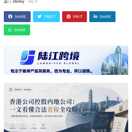
by
shirley
0
SHARE
TWEET
PIN IT
SHARE
SHARE