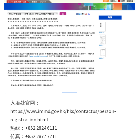
入境处官网：
https://www.immd.gov.hk/hks/contactus/person-
registration.html
热线：+852 2824 6111
传真：+852 2877 7711