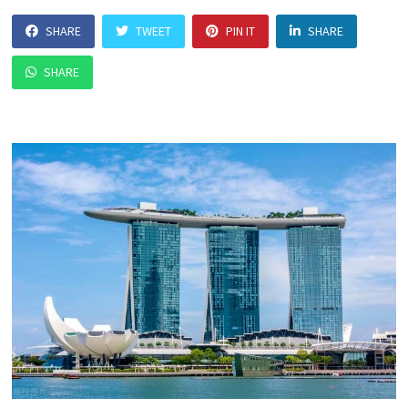
SHARE
TWEET
PIN IT
SHARE
SHARE