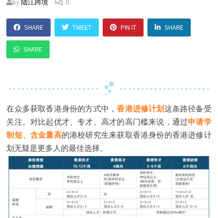
by
陆江跨境
0
SHARE
TWEET
PIN IT
SHARE
SHARE
在众多获取香港身份的方式中，
香港进修计划
这条路径备受
关注。对比起优才、专才、高才的高门槛来说，通过
申请学
制短、含金量高
的港校研究生来获取香港身份的香港进修计
划无疑是更多人的最佳选择。