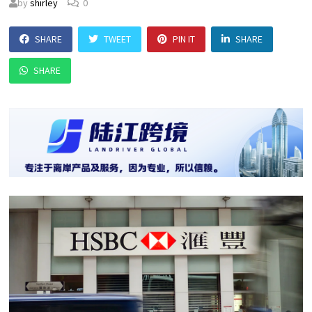
by
shirley
0
SHARE
TWEET
PIN IT
SHARE
SHARE