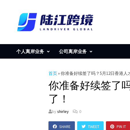
Skip
to
content
个人离岸业务
公司离岸业务
首页
»
你准备好续签了吗？5月12日香港
你准备好续签了吗
了！
by
shirley
0
SHARE
TWEET
PIN IT